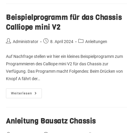
Chassis
Calliope
Mini
V3
Beispielprogramm für das Chassis
Calliope mini V2
Beitrags-
Beitrag
Beitrags-
Administrator
8. April 2024
Anleitungen
Autor:
veröffentlicht:
Kategorie:
Auf Nachfrage stellen wir hier ein kleines Beispielprogramm zum
Programmieren des Calliope mini V2 für das Chassis zur
Verfügung. Das Programm macht Folgendes: Beim Drücken von
Knopf A fährt der…
Beispielprogramm
Weiterlesen
Für
Das
Chassis
Calliope
Mini
V2
Anleitung Bausatz Chassis