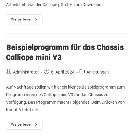
Arbeitsheft von der Calliope gGmbH zum Download…
Infos
Weiterlesen
Zu
Unterrichtsmaterial
Und
Projekten
Beispielprogramm für das Chassis
Calliope mini V3
Beitrags-
Beitrag
Beitrags-
Administrator
8. April 2024
Anleitungen
Autor:
veröffentlicht:
Kategorie:
Auf Nachfrage stellen wir hier ein kleines Beispielprogramm zum
Programmieren des Calliope mini V3 für das Chassis zur
Verfügung. Das Programm macht Folgendes: Beim Drücken von
Knopf A fährt der…
Beispielprogramm
Weiterlesen
Für
Das