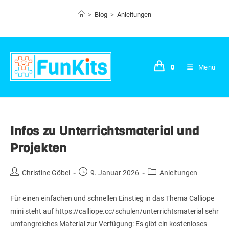
Zum
>
Blog
>
Anleitungen
Inhalt
springen
0
Menü
Infos zu Unterrichtsmaterial und
Projekten
Beitrags-
Beitrag
Beitrags-
Christine Göbel
9. Januar 2026
Anleitungen
Autor:
veröffentlicht:
Kategorie:
Für einen einfachen und schnellen Einstieg in das Thema Calliope
mini steht auf https://calliope.cc/schulen/unterrichtsmaterial sehr
umfangreiches Material zur Verfügung: Es gibt ein kostenloses