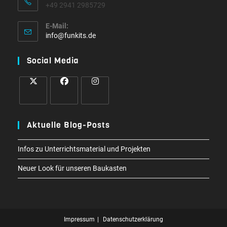
+49 2941 2985729
E-Mail:
Opens
info@funkits.de
in
your
Social Media
application
Opens
Opens
Opens
in
in
in
Aktuelle Blog-Posts
a
a
a
new
new
new
Infos zu Unterrichtsmaterial und Projekten
tab
tab
tab
Neuer Look für unseren Baukasten
Impressum
Datenschutzerklärung