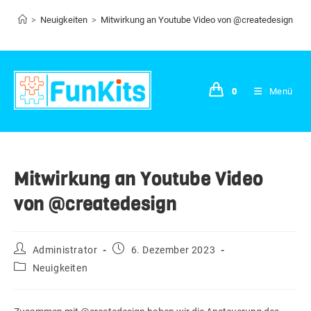
Zum
>
Neuigkeiten
>
Mitwirkung an Youtube Video von @createdesign
Inhalt
springen
0
Menü
Mitwirkung an Youtube Video
von @createdesign
Beitrags-
Beitrag
Administrator
6. Dezember 2023
Autor:
veröffentlicht:
Beitrags-
Neuigkeiten
Kategorie: