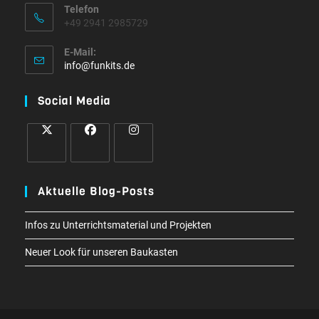
Telefon
+49 2941 2985729
E-Mail:
Opens
info@funkits.de
in
your
Social Media
application
Opens
Opens
Opens
in
in
in
Aktuelle Blog-Posts
a
a
a
new
new
new
Infos zu Unterrichtsmaterial und Projekten
tab
tab
tab
Neuer Look für unseren Baukasten