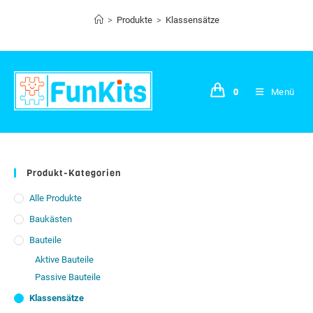
Zum
>
Produkte
>
Klassensätze
Inhalt
springen
0
Menü
Produkt-Kategorien
Alle Produkte
Baukästen
Bauteile
Aktive Bauteile
Passive Bauteile
Klassensätze