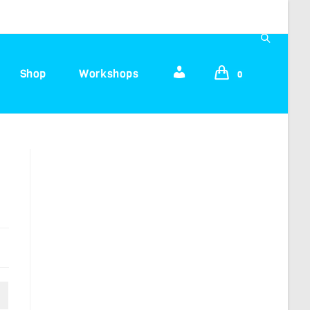
Shop
Workshops
M
Website-
0
e
Suche
i
umschalte