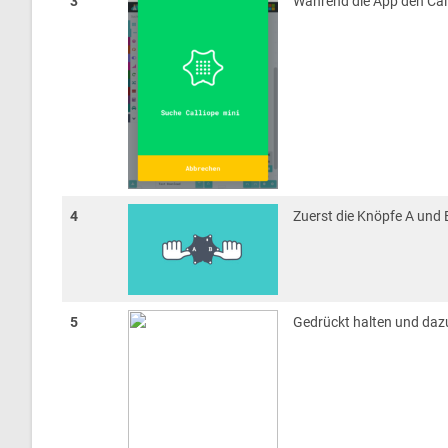
3
Während die App den Call
4
Zuerst die Knöpfe A und 
5
Gedrückt halten und daz