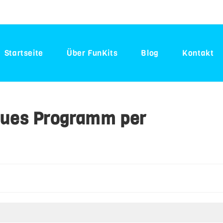
Startseite
Über FunKits
Blog
Kontakt
neues Programm per
-
e: