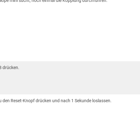
iope mini sucht, noch einmal die Kopplung durchführen.
B drücken.
u den Reset-Knopf drücken und nach 1 Sekunde loslassen.