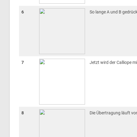
6
So lange A und B gedrück
7
Jetzt wird der Calliope m
8
Die Übertragung läuft von