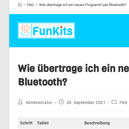
Zum
>
FAQ
>
Wie übertrage ich ein neues Programm per Bluetooth?
Inhalt
springen
Wie übertrage ich ein 
Bluetooth?
Beitrags-
Beitrag
Beitrags
Administrator
20. September 2021
FAQ
Autor:
veröffentlicht:
Kategori
Schritt
Tablet
Beschreibung